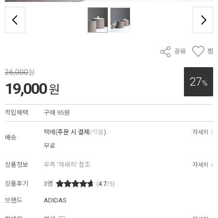
공유
찜
26,000
원
27
%
19,000
원
적립혜택
구매
95원
택배(
주문 시 결제
/
착불
)
자세히
배송
무료
상품정보
우측 '자세히' 참조
자세히
상품후기
3
명
(
4.7
/5)
브랜드
ADIDAS