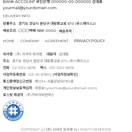
BANK ACCOUNT
국민은행 000000-00-000000 김대표
yourmail@yourdomain.com
DELIVERY INFO
반품주소 :
경기도 성남시 분당구 대왕판교로 670 (유스페이스2)
배송조회 : ○○○택배 1588-0000
배송추적
HOME
COMPANY
AGREEMENT
PRIVACY POLICY
회사명 :
(주) 귀사의 회사명
대표자 :
김대표
주소 :
경기도 성남시 분당구 대왕판교로 670 (유스페이스2)
전화 :
02-1234-5678
팩스 :
031-1234-5678
사업자등록번호 :
123-45-67890
[사업자정보확인]
통신판매업신고번호 :
제1234-서울강남56789호
개인정보보호책임자 :
최정보 (
yourmail@yourdomain.com
)
호스팅 제공자 :
(주)가비아씨엔에스
COPYRIGHT (c)
(주) 귀사의 회사명
ALL RIGHTS RESERVED.